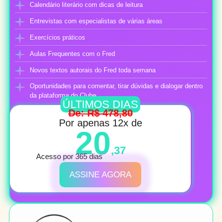
Calendário literário com dicas de leitura
Entrevistas com especialistas de várias áreas
Exercícios práticos
Aulas Frequentes com o Fred
Novos textos autorais do Fred toda semana
Oportunidades para comentar, tirar dúvidas e dialogar dentro
da plataforma do Clube
ÚLTIMOS DIAS
De: R$ 478,80
Por apenas 12x de
20
,37
Acesso por 365 dias
ASSINE AGORA