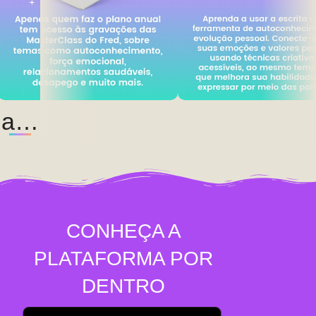
ainda
terá
acesso
a…
CONHEÇA A
PLATAFORMA POR
DENTRO